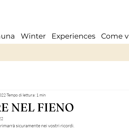
auna
Winter
Experiences
Come v
2022
Tempo di lettura: 1 min
E NEL FIENO
22
rimarrà sicuramente nei vostri ricordi.