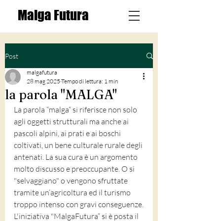
Malga Futura
Post
malgafutura
28 mag 2025
Tempo di lettura: 1 min
la parola "MALGA"
La parola “malga“ si riferisce non solo 
agli oggetti strutturali ma anche ai 
pascoli alpini, ai prati e ai boschi 
coltivati, un bene culturale rurale degli 
antenati. La sua cura è un argomento 
molto discusso e preoccupante. O si 
"selvaggiano" o vengono sfruttate 
tramite un‘agricoltura ed il turismo 
troppo intenso con gravi conseguenze.
L'iniziativa "MalgaFutura“ si è posta il 